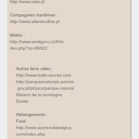
http://www.sata.pt
Compagnies maritimes :
http://www.atlanticoline.pt
Météo :
http://www.windguru.cz/fr/in
dex.php?sc=85922
Autres liens utiles :
http://www.trails-azores.com
http://parquesnaturais.azores
.gov.pt/pt/pico/parque-natural
Maison de la montagne
Grotte
Hébergements :
Faial :
http://www.azoresvilabelgica.
com/index.php